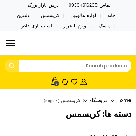
تماس :09394916235
ادرس :بازار بزرگ
خانه
لوازم هالووین
کریسمس
ولنتاین
ماسک
لوازم التحریر
اساب بازی خاص
خرید محصولات خاص فیجت اسباب بازی تراول ماگ نایکر
نایکر توی فروش عمده لوازم هالووین
توی فروش عمده لوازم هالووین ولن تاین کادویی
ولن تاین کادویی کریسمس اکسسوری
کریسمس اکسسوری ماسک در واردات مستقیم
ماسک
0
Home
فروشگاه
کریسمس
(Page 5)
دسته ها:
کریسمس