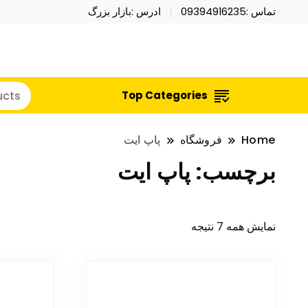
تماس :09394916235
ادرس :بازار بزرگ
خرید محصولات خاص فیجت اسباب بازی تراول ماگ نای
نایکر توی فروش عمده لوازم هالووی
Top Categories
Home
فروشگاه
پاپ ایت
برچسب:
پاپ ایت
نمایش همه 7 نتیجه