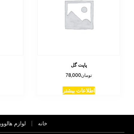
پاپت گل
تومان
78,000
اطلاعات بیشتر
خانه
لوازم هالووی